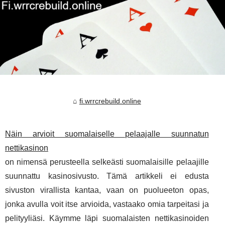
fi.wrrcrebuild.online
Näin arvioit suomalaiselle pelaajalle suunnatun
nettikasinon
on nimensä perusteella selkeästi suomalaisille pelaajille
suunnattu kasinosivusto. Tämä artikkeli ei edusta
sivuston virallista kantaa, vaan on puolueeton opas,
jonka avulla voit itse arvioida, vastaako omia tarpeitasi ja
pelityyliäsi. Käymme läpi suomalaisten nettikasinoiden